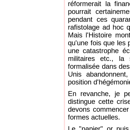
réformerait la fina
pourrait certainem
pendant ces quara
rafistolage ad hoc q
Mais l'Histoire mon
qu'une fois que les 
une catastrophe é
militaires etc., l
formalisée dans des 
Unis abandonnent,
position d'hégémonie
En revanche, je p
distingue cette cris
devons commencer pa
formes actuelles.
Le "papier" or pui