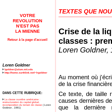
TEXTES QUE NOU
VOTRE
REVOLUTION
N'EST PAS
Crise de la li
LA MIENNE
classes : pre
Retour à la page d'accueil
Loren Goldner,
Loren Goldner
lgoldner@alum.mit.edu
http://home.earthlink.net/~lrgoldner
Au moment où j'écris
de la crise financi
Ce texte, de taille
DANS CETTE RUBRIQUE:
causes dernières de 
La classe ouvrière américaine :
restructuration du capital global,
recomposition du terrain de classe
( Loren
que la dernière 
Goldner , 1981)