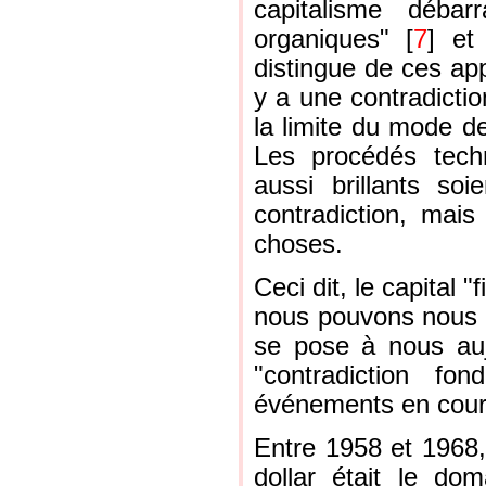
capitalisme débar
organiques" [
7
] et
distingue de ces app
y a une contradictio
la limite du mode de
Les procédés techno
aussi brillants soi
contradiction, mai
choses.
Ceci dit, le capital "
nous pouvons nous e
se pose à nous aujou
"contradiction fo
événements en cours 
Entre 1958 et 1968, 
dollar était le dom