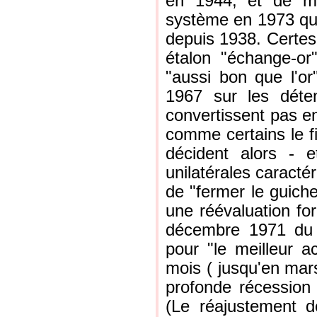
en 1944, et de ma
système en 1973 qui 
depuis 1938. Certes
étalon "échange-or
"aussi bon que l'or
1967 sur les déten
convertissent pas en
comme certains le fi
décident alors - 
unilatérales caracté
de "fermer le guichet
une réévaluation f
décembre 1971 du 
pour "le meilleur a
mois ( jusqu'en mar
profonde récession
(Le réajustement d