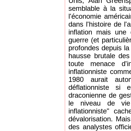
Unis, Alan Greensp
semblable à la situ
l'économie américain
dans l'histoire de l
inflation mais une 
guerre (et particuli
profondes depuis la
hausse brutale des 
toute menace d'in
inflationniste com
1980 aurait auto
déflationniste si
draconienne de gesti
le niveau de vi
inflationniste" cac
dévalorisation. Mais
des analystes offici