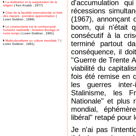
d'accumulation qu
La réalisation et la suppression de la
religion
( Ken Knabb , 1977)
récessions simulta
Crise de la liquidité internationale et lutte
des classes : première approximation
(
(1967), annonçant q
Loren Goldner , 1998)
boom, qui n'était 
Le communisme est la communauté
humaine matérielle : Amadeo Bordiga et
notre temps
( Loren Goldner , 1991)
consécutif à la cr
Multiculturalisme ou culture mondiale ?
(
terminé partout d
Loren Goldner , 1991)
conséquence, il doi
"Guerre de Trente A
viabilité du capita
fois été remise en q
les guerres inter-
Stalinisme, les F
Nationale" et plus
mondial, éphémère 
libéral" retapé pour 
Je n'ai pas l'intent