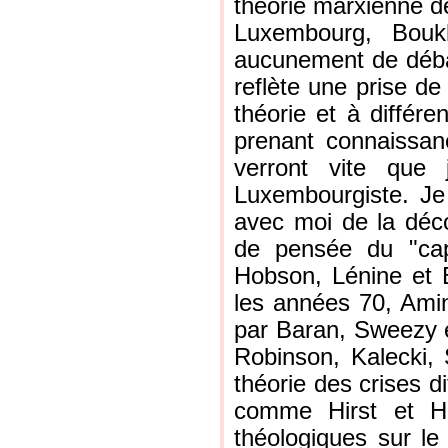
théorie marxienne de
Luxembourg, Boukh
aucunement de débat
reflète une prise de 
théorie et à différ
prenant connaissan
verront vite que 
Luxembourgiste. Je 
avec moi de la déco
de pensée du "cap
Hobson, Lénine et B
les années 70, Ami
par Baran, Sweezy 
Robinson, Kalecki, S
théorie des crises di
comme Hirst et Hi
théologiques sur le