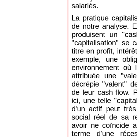
salariés.
La pratique capitali
de notre analyse. El
produisent un "cash
"capitalisation" se 
titre en profit, intér
exemple, une oblig
environnement où l
attribuée une "val
décrépie "valent" d
de leur cash-flow. 
ici, une telle "capit
d'un actif peut trè
social réel de sa re
avoir ne coïncide a
terme d'une réce